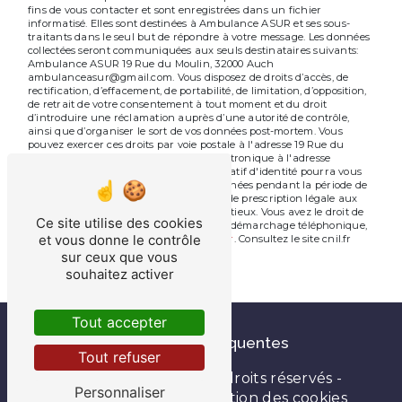
fins de vous contacter et sont enregistrées dans un fichier
informatisé. Elles sont destinées à Ambulance ASUR et ses sous-
traitants dans le seul but de répondre à votre message. Les données
collectées seront communiquées aux seuls destinataires suivants:
Ambulance ASUR 19 Rue du Moulin, 32000 Auch
ambulanceasur@gmail.com. Vous disposez de droits d’accès, de
rectification, d’effacement, de portabilité, de limitation, d’opposition,
de retrait de votre consentement à tout moment et du droit
d’introduire une réclamation auprès d’une autorité de contrôle,
ainsi que d’organiser le sort de vos données post-mortem. Vous
pouvez exercer ces droits par voie postale à l'adresse 19 Rue du
Moulin, 32000 Auch ou par courrier électronique à l'adresse
ambulanceasur@gmail.com. Un justificatif d'identité pourra vous
être demandé. Nous conservons vos données pendant la période de
prise de contact puis pendant la durée de prescription légale aux
fins probatoires et de gestion des contentieux. Vous avez le droit de
Ce site utilise des cookies
vous inscrire sur la liste d'opposition au démarchage téléphonique,
et vous donne le contrôle
disponible à cette adresse:
Bloctel.gouv.fr
. Consultez le site cnil.fr
pour plus d’informations sur vos droits.
sur ceux que vous
souhaitez activer
Tout accepter
Recherches fréquentes
Tout refuser
©
Vistalid
- 2026 - Tous droits réservés -
Personnaliser
Mentions légales
-
Gestion des cookies