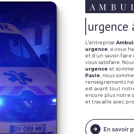
AMBU
urgence 
L’entreprise
Ambul
urgence
, si vous h
et d’un savoir-fair
vous satisfaire. No
urgence
et sommes 
Pavie
, nous sommes
renseignements néc
est avant tout notr
encore plus notre d
et travaille avec pr
En savoir p