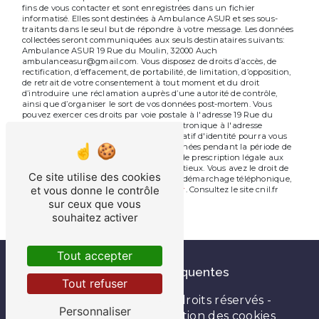
fins de vous contacter et sont enregistrées dans un fichier
informatisé. Elles sont destinées à Ambulance ASUR et ses sous-
traitants dans le seul but de répondre à votre message. Les données
collectées seront communiquées aux seuls destinataires suivants:
Ambulance ASUR 19 Rue du Moulin, 32000 Auch
ambulanceasur@gmail.com. Vous disposez de droits d’accès, de
rectification, d’effacement, de portabilité, de limitation, d’opposition,
de retrait de votre consentement à tout moment et du droit
d’introduire une réclamation auprès d’une autorité de contrôle,
ainsi que d’organiser le sort de vos données post-mortem. Vous
pouvez exercer ces droits par voie postale à l'adresse 19 Rue du
Moulin, 32000 Auch ou par courrier électronique à l'adresse
ambulanceasur@gmail.com. Un justificatif d'identité pourra vous
être demandé. Nous conservons vos données pendant la période de
prise de contact puis pendant la durée de prescription légale aux
fins probatoires et de gestion des contentieux. Vous avez le droit de
Ce site utilise des cookies
vous inscrire sur la liste d'opposition au démarchage téléphonique,
et vous donne le contrôle
disponible à cette adresse:
Bloctel.gouv.fr
. Consultez le site cnil.fr
pour plus d’informations sur vos droits.
sur ceux que vous
souhaitez activer
Tout accepter
Recherches fréquentes
Tout refuser
©
Vistalid
- 2026 - Tous droits réservés -
Personnaliser
Mentions légales
-
Gestion des cookies