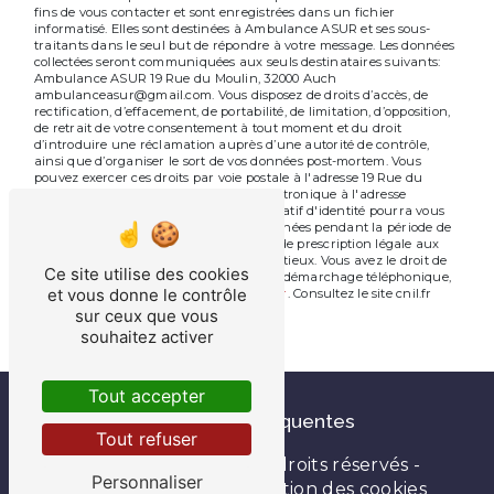
fins de vous contacter et sont enregistrées dans un fichier
informatisé. Elles sont destinées à Ambulance ASUR et ses sous-
traitants dans le seul but de répondre à votre message. Les données
collectées seront communiquées aux seuls destinataires suivants:
Ambulance ASUR 19 Rue du Moulin, 32000 Auch
ambulanceasur@gmail.com. Vous disposez de droits d’accès, de
rectification, d’effacement, de portabilité, de limitation, d’opposition,
de retrait de votre consentement à tout moment et du droit
d’introduire une réclamation auprès d’une autorité de contrôle,
ainsi que d’organiser le sort de vos données post-mortem. Vous
pouvez exercer ces droits par voie postale à l'adresse 19 Rue du
Moulin, 32000 Auch ou par courrier électronique à l'adresse
ambulanceasur@gmail.com. Un justificatif d'identité pourra vous
être demandé. Nous conservons vos données pendant la période de
prise de contact puis pendant la durée de prescription légale aux
fins probatoires et de gestion des contentieux. Vous avez le droit de
Ce site utilise des cookies
vous inscrire sur la liste d'opposition au démarchage téléphonique,
et vous donne le contrôle
disponible à cette adresse:
Bloctel.gouv.fr
. Consultez le site cnil.fr
pour plus d’informations sur vos droits.
sur ceux que vous
souhaitez activer
Tout accepter
Recherches fréquentes
Tout refuser
©
Vistalid
- 2026 - Tous droits réservés -
Personnaliser
Mentions légales
-
Gestion des cookies