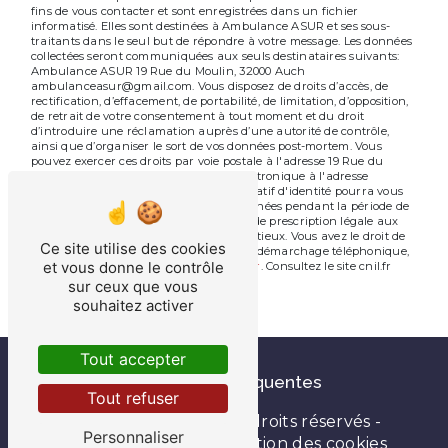
fins de vous contacter et sont enregistrées dans un fichier
informatisé. Elles sont destinées à Ambulance ASUR et ses sous-
traitants dans le seul but de répondre à votre message. Les données
collectées seront communiquées aux seuls destinataires suivants:
Ambulance ASUR 19 Rue du Moulin, 32000 Auch
ambulanceasur@gmail.com. Vous disposez de droits d’accès, de
rectification, d’effacement, de portabilité, de limitation, d’opposition,
de retrait de votre consentement à tout moment et du droit
d’introduire une réclamation auprès d’une autorité de contrôle,
ainsi que d’organiser le sort de vos données post-mortem. Vous
pouvez exercer ces droits par voie postale à l'adresse 19 Rue du
Moulin, 32000 Auch ou par courrier électronique à l'adresse
ambulanceasur@gmail.com. Un justificatif d'identité pourra vous
être demandé. Nous conservons vos données pendant la période de
prise de contact puis pendant la durée de prescription légale aux
fins probatoires et de gestion des contentieux. Vous avez le droit de
Ce site utilise des cookies
vous inscrire sur la liste d'opposition au démarchage téléphonique,
et vous donne le contrôle
disponible à cette adresse:
Bloctel.gouv.fr
. Consultez le site cnil.fr
pour plus d’informations sur vos droits.
sur ceux que vous
souhaitez activer
Tout accepter
Recherches fréquentes
Tout refuser
©
Vistalid
- 2026 - Tous droits réservés -
Personnaliser
Mentions légales
-
Gestion des cookies